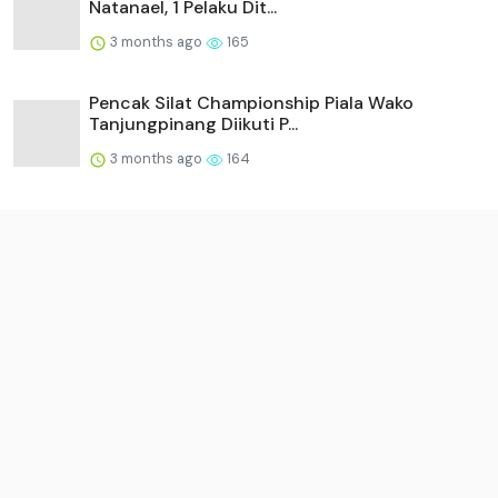
Natanael, 1 Pelaku Dit...
3 months ago
165
Pencak Silat Championship Piala Wako
Tanjungpinang Diikuti P...
3 months ago
164
HARRIS Waterfront Batam Hadirkan Romantic
Ocean Dome Dinner,...
3 months ago
159