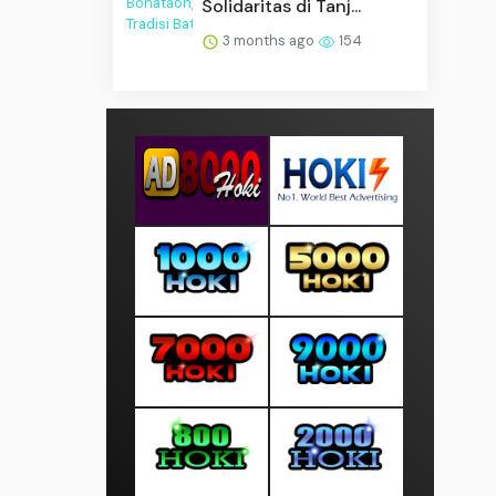
Solidaritas di Tanj...
3 months ago
154