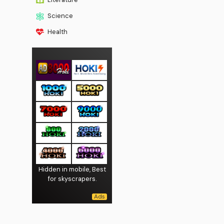
Science
Health
Hidden in mobile, Best
for skyscrapers.