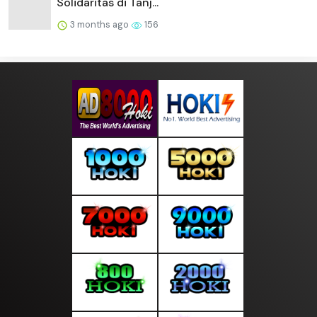
Solidaritas di Tanj...
3 months ago
156