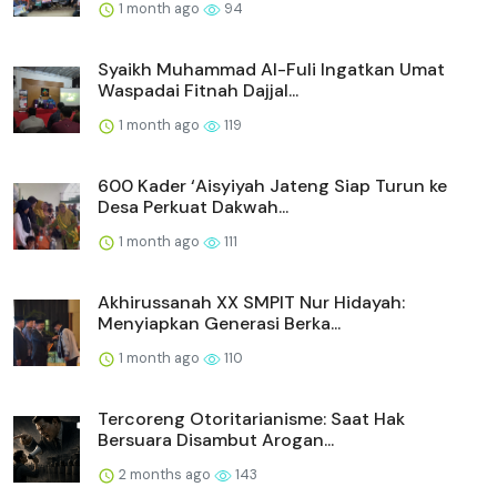
1 month ago
94
Syaikh Muhammad Al-Fuli Ingatkan Umat
Waspadai Fitnah Dajjal...
1 month ago
119
600 Kader ‘Aisyiyah Jateng Siap Turun ke
Desa Perkuat Dakwah...
1 month ago
111
Akhirussanah XX SMPIT Nur Hidayah:
Menyiapkan Generasi Berka...
1 month ago
110
Tercoreng Otoritarianisme: Saat Hak
Bersuara Disambut Arogan...
2 months ago
143