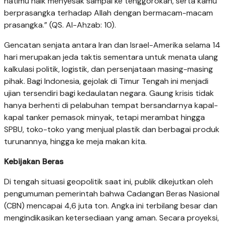
hatimu naik menyesak sampai ke tenggorokan, serta kamu
berprasangka terhadap Allah dengan bermacam-macam
prasangka.” (QS. Al-Ahzab: 10).
Gencatan senjata antara Iran dan Israel-Amerika selama 14
hari merupakan jeda taktis sementara untuk menata ulang
kalkulasi politik, logistik, dan persenjataan masing-masing
pihak. Bagi Indonesia, gejolak di Timur Tengah ini menjadi
ujian tersendiri bagi kedaulatan negara. Gaung krisis tidak
hanya berhenti di pelabuhan tempat bersandarnya kapal-
kapal tanker pemasok minyak, tetapi merambat hingga
SPBU, toko-toko yang menjual plastik dan berbagai produk
turunannya, hingga ke meja makan kita.
Kebijakan Beras
Di tengah situasi geopolitik saat ini, publik dikejutkan oleh
pengumuman pemerintah bahwa Cadangan Beras Nasional
(CBN) mencapai 4,6 juta ton. Angka ini terbilang besar dan
mengindikasikan ketersediaan yang aman. Secara proyeksi,