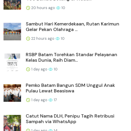
20 hours ago
10
Sambut Hari Kemerdekaan, Rutan Karimun
Gelar Pekan Olahraga ...
22 hours ago
10
RSBP Batam Torehkan Standar Pelayanan
Kelas Dunia, Raih Diam...
1 day ago
10
Pemko Batam Bangun SDM Unggul Anak
Pulau Lewat Beasiswa
1 day ago
17
Catut Nama DLH, Penipu Tagih Retribusi
Sampah via WhatsApp
1 day ago
14