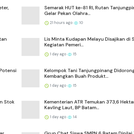
ter,
Semarak HUT ke-81 RI, Rutan Tanjungp
Gelar Pekan Olahra...
21 hours ago
10
tan
Lis Minta Kudapan Melayu Disajikan di 
Kegiatan Pemeri...
1 day ago
15
Potensi
Kelompok Tani Tanjungpinang Didoron
Kembangkan Buah Produkt...
1 day ago
15
n Stok
Kementerian ATR Temukan 373,6 Hekta
Kavling Laut, BP Batam...
1 day ago
14
ar
Grup Chat Siswa SMPN 6 Batam Dinilai 