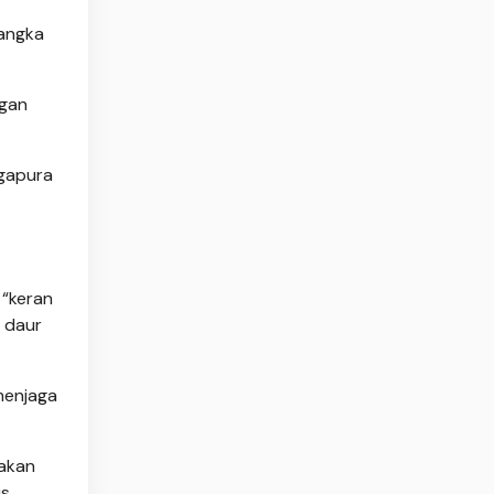
jangka
ngan
ngapura
“keran
r daur
menjaga
 akan
us