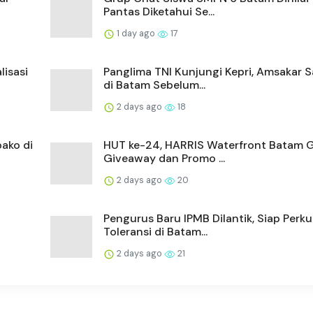
Pantas Diketahui Se...
1 day ago
17
lisasi
Panglima TNI Kunjungi Kepri, Amsakar 
di Batam Sebelum...
2 days ago
18
ako di
HUT ke-24, HARRIS Waterfront Batam G
Giveaway dan Promo ...
2 days ago
20
Pengurus Baru IPMB Dilantik, Siap Perku
Toleransi di Batam...
2 days ago
21