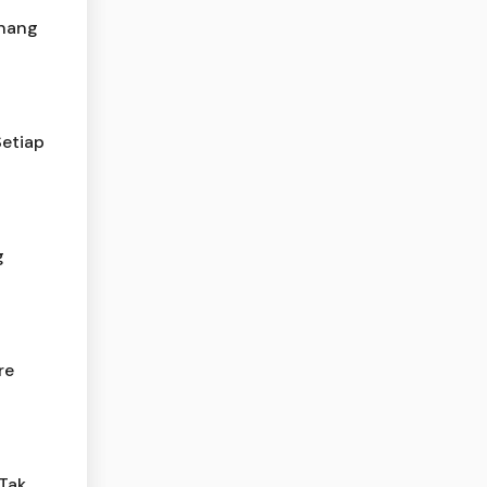
inang
Setiap
g
re
Tak