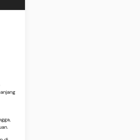
n
panjang
ngga,
uan.
n di