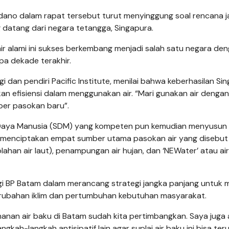
dano dalam rapat tersebut turut menyinggung soal rencana 
 datang dari negara tetangga, Singapura.
 alami ini sukses berkembang menjadi salah satu negara de
a dekade terakhir.
ogi dan pendiri Pacific Institute, menilai bahwa keberhasilan Si
n efisiensi dalam menggunakan air. “Mari gunakan air dengan
ber pasokan baru”.
Daya Manusia (SDM) yang kompeten pun kemudian menyusun
menciptakan empat sumber utama pasokan air yang disebut 
ngolahan air laut), penampungan air hujan, dan ‘NEWater’ atau ai
agi BP Batam dalam merancang strategi jangka panjang untuk 
erubahan iklim dan pertumbuhan kebutuhan masyarakat.
hanan air baku di Batam sudah kita pertimbangkan. Saya juga
kah-langkah antisipatif lain agar suplai air baku ini bisa ter