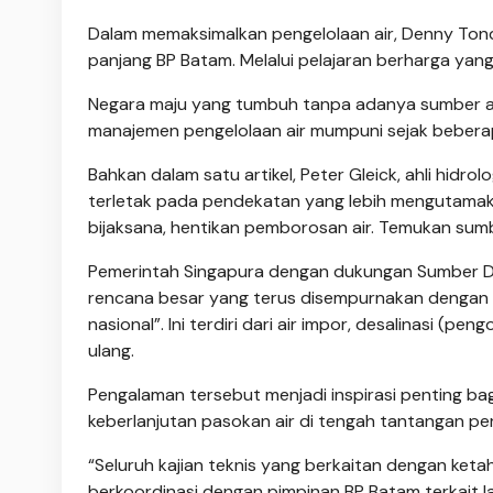
Dalam memaksimalkan pengelolaan air, Denny Ton
panjang BP Batam. Melalui pelajaran berharga yang
Negara maju yang tumbuh tanpa adanya sumber air
manajemen pengelolaan air mumpuni sejak beberap
Bahkan dalam satu artikel, Peter Gleick, ahli hidrol
terletak pada pendekatan yang lebih mengutamaka
bijaksana, hentikan pemborosan air. Temukan sum
Pemerintah Singapura dengan dukungan Sumber 
rencana besar yang terus disempurnakan dengan 
nasional”. Ini terdiri dari air impor, desalinasi (pe
ulang.
Pengalaman tersebut menjadi inspirasi penting b
keberlanjutan pasokan air di tengah tantangan p
“Seluruh kajian teknis yang berkaitan dengan keta
berkoordinasi dengan pimpinan BP Batam terkait lang