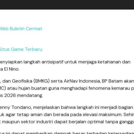
Web Buletin Cermat
Situs Game Terbaru
nyiapkan langkah antisipatif untuk menjaga ketahanan dan
 El Nino.
, dan Geofisika (BMKG) serta AirNav Indonesia, BP Batam aka
TMC) atau hujan buatan guna menghadapi fenomena kemarau 
tus 2026 mendatang.
nny Tondano, menjelaskan bahwa langkah ini menjadi bagian
duk agar tetap aman dan berada pada elevasi maksimum. Sehi
at maupun sektor industri dapat berjalan optimal tanpa gangg
aca ini dapat memberikan dampak besar terhadap ketersediaa