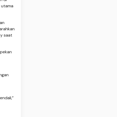
n utama
jan
iarahkan
y saat
 pekan
engan
endali,”