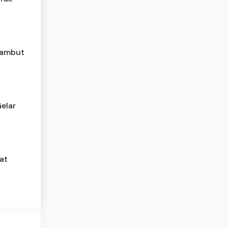
Sambut
elar
at