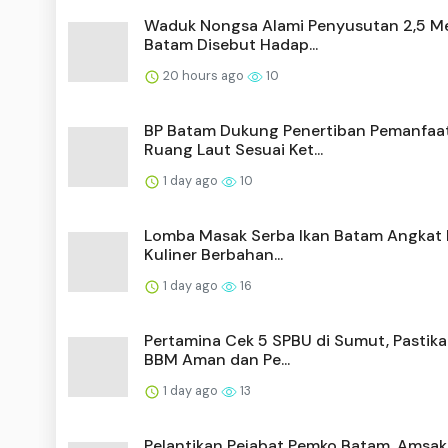
Waduk Nongsa Alami Penyusutan 2,5 Me
Batam Disebut Hadap...
20 hours ago
10
BP Batam Dukung Penertiban Pemanfaa
Ruang Laut Sesuai Ket...
1 day ago
10
Lomba Masak Serba Ikan Batam Angkat 
Kuliner Berbahan...
1 day ago
16
Pertamina Cek 5 SPBU di Sumut, Pastika
BBM Aman dan Pe...
1 day ago
13
Pelantikan Pejabat Pemko Batam, Amsak