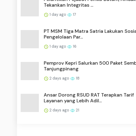
Tekankan Integritas ...
1 day ago
17
PT MSM Tiga Matra Satria Lakukan Sosia
Pengelolaan Par...
1 day ago
16
Pemprov Kepri Salurkan 500 Paket Semb
Tanjungpinang
2 days ago
18
Ansar Dorong RSUD RAT Terapkan Tarif
Layanan yang Lebih Adil...
2 days ago
21