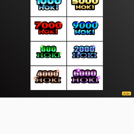
About Us
·
Contact Us
·
Terms & Conditions
·
© kabarberitakini.com 2026. All rights are reserved