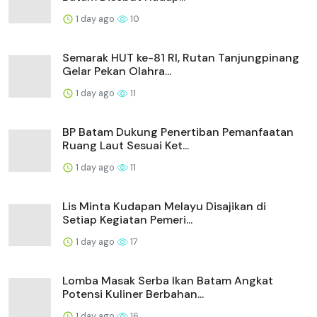
1 day ago
10
Semarak HUT ke-81 RI, Rutan Tanjungpinang
Gelar Pekan Olahra...
1 day ago
11
BP Batam Dukung Penertiban Pemanfaatan
Ruang Laut Sesuai Ket...
1 day ago
11
Lis Minta Kudapan Melayu Disajikan di
Setiap Kegiatan Pemeri...
1 day ago
17
Lomba Masak Serba Ikan Batam Angkat
Potensi Kuliner Berbahan...
1 day ago
16