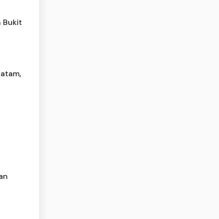
 Bukit
Batam,
an