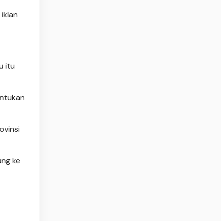
iklan
 itu
untukan
ovinsi
ung ke