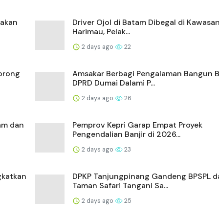
dakan
Driver Ojol di Batam Dibegal di Kawasan
Harimau, Pelak...
2 days ago
22
orong
Amsakar Berbagi Pengalaman Bangun 
DPRD Dumai Dalami P...
2 days ago
26
am dan
Pemprov Kepri Garap Empat Proyek
Pengendalian Banjir di 2026...
2 days ago
23
gkatkan
DPKP Tanjungpinang Gandeng BPSPL d
Taman Safari Tangani Sa...
2 days ago
25