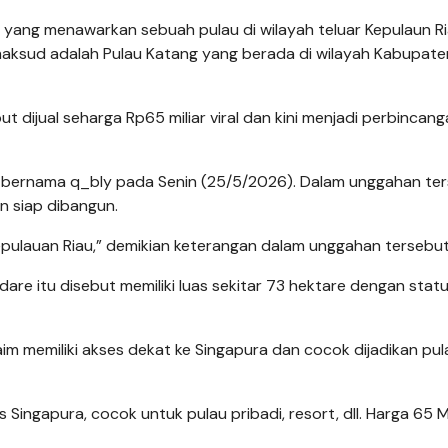
 yang menawarkan sebuah pulau di wilayah teluar Kepulaun R
dimaksud adalah Pulau Katang yang berada di wilayah Kabupate
ut dijual seharga Rp65 miliar viral dan kini menjadi perbincan
s bernama q_bly pada Senin (25/5/2026). Dalam unggahan ter
an siap dibangun.
 Kepulauan Riau,” demikian keterangan dalam unggahan tersebut
re itu disebut memiliki luas sekitar 73 hektare dengan stat
aim memiliki akses dekat ke Singapura dan cocok dijadikan pul
 Singapura, cocok untuk pulau pribadi, resort, dll. Harga 65 M