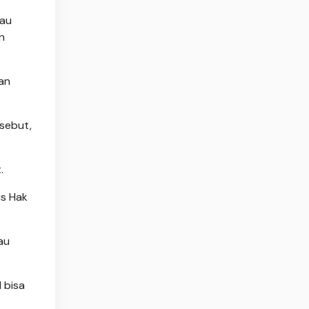
iau
n
gan
sebut,
.
us Hak
au
 bisa