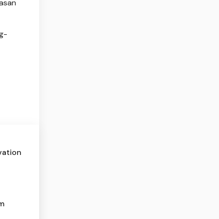
tasan
g-
vation
am