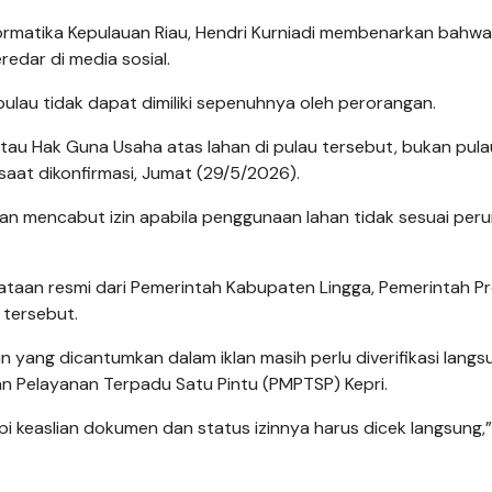
formatika Kepulauan Riau, Hendri Kurniadi membenarkan bahwa 
edar di media sosial.
au tidak dapat dimiliki sepenuhnya oleh perorangan.
tau Hak Guna Usaha atas lahan di pulau tersebut, bukan pulau
 saat dikonfirmasi, Jumat (29/5/2026).
an mencabut izin apabila penggunaan lahan tidak sesuai per
ataan resmi dari Pemerintah Kabupaten Lingga, Pemerintah Pr
 tersebut.
n yang dicantumkan dalam iklan masih perlu diverifikasi langs
n Pelayanan Terpadu Satu Pintu (PMPTSP) Kepri.
etapi keaslian dokumen dan status izinnya harus dicek langsung,”