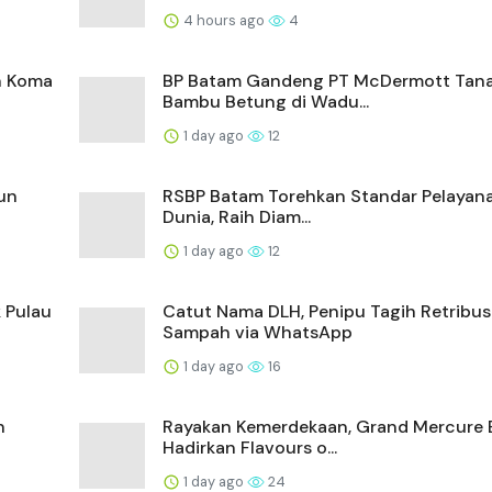
4 hours ago
4
n Koma
BP Batam Gandeng PT McDermott Tan
Bambu Betung di Wadu...
1 day ago
12
un
RSBP Batam Torehkan Standar Pelayana
Dunia, Raih Diam...
1 day ago
12
 Pulau
Catut Nama DLH, Penipu Tagih Retribus
Sampah via WhatsApp
1 day ago
16
n
Rayakan Kemerdekaan, Grand Mercure
Hadirkan Flavours o...
1 day ago
24