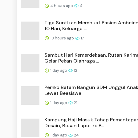
4 hours ago
4
Tiga Suntikan Membuat Pasien Ambeie
10 Hari, Keluarga ...
19 hours ago
17
Sambut Hari Kemerdekaan, Rutan Karim
Gelar Pekan Olahraga ...
1 day ago
12
Pemko Batam Bangun SDM Unggul Anak
Lewat Beasiswa
1 day ago
21
Kampung Haji Masuk Tahap Pemantapa
Desain, Rosan Lapor ke P...
1 day ago
24