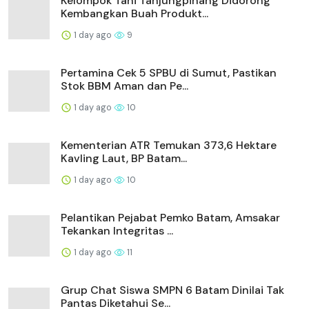
Kelompok Tani Tanjungpinang Didorong
Kembangkan Buah Produkt...
1 day ago
9
Pertamina Cek 5 SPBU di Sumut, Pastikan
Stok BBM Aman dan Pe...
1 day ago
10
Kementerian ATR Temukan 373,6 Hektare
Kavling Laut, BP Batam...
1 day ago
10
Pelantikan Pejabat Pemko Batam, Amsakar
Tekankan Integritas ...
1 day ago
11
Grup Chat Siswa SMPN 6 Batam Dinilai Tak
Pantas Diketahui Se...