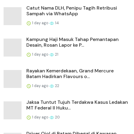
Catut Nama DLH, Penipu Tagih Retribusi
Sampah via WhatsApp
1 day ago
14
Kampung Haji Masuk Tahap Pemantapan
Desain, Rosan Lapor ke P...
1 day ago
21
Rayakan Kemerdekaan, Grand Mercure
Batam Hadirkan Flavours o...
1 day ago
22
Jaksa Tuntut Tujuh Terdakwa Kasus Ledakan
MT Federal II Huku...
1 day ago
20
Driver Ojol di Batam Dibegal di Kawasan