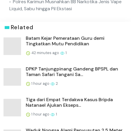
Polres Karimun Musnahkan BB Narkotika Jenis Vape
Liquid, Sabu hingga Pil Ekstasi
Related
Batam Kejar Pemerataan Guru demi
Tingkatkan Mutu Pendidikan
42 minutes ago
1
DPKP Tanjungpinang Gandeng BPSPL dan
Taman Safari Tangani Sa...
1 hour ago
2
Tiga dari Empat Terdakwa Kasus Bripda
Natanael Ajukan Ekseps...
1 hour ago
1
Waduk Nongsa Alami Penyusutan 2,5 Meter,