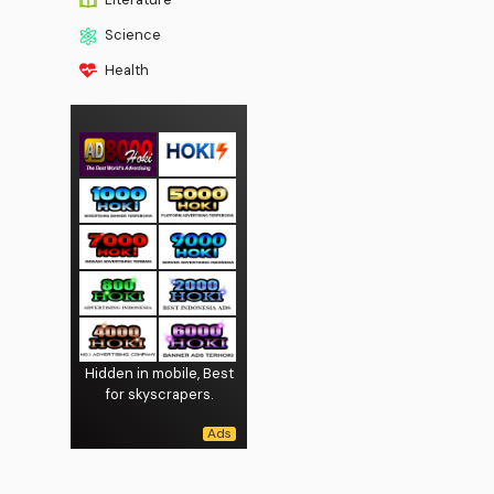
Science
Health
Hidden in mobile, Best
for skyscrapers.