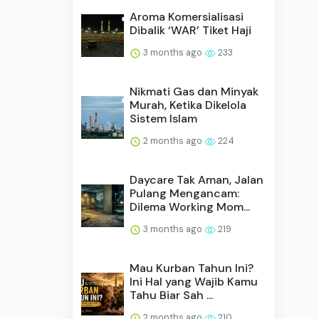
Aroma Komersialisasi
Dibalik ‘WAR’ Tiket Haji
3 months ago
233
Nikmati Gas dan Minyak
Murah, Ketika Dikelola
Sistem Islam
2 months ago
224
Daycare Tak Aman, Jalan
Pulang Mengancam:
Dilema Working Mom...
3 months ago
219
Mau Kurban Tahun Ini?
Ini Hal yang Wajib Kamu
Tahu Biar Sah ...
2 months ago
210